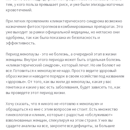
тем, у кого польза превышает риск, и уже были эпизоды маточных
кровотечений.
При легких проявлениях климактерического синдрома возможно
назначение фитоэстрогенов в комбинированных препаратах. Это
уже выходит за рамки официальной медицины, но негласно они
одобрены, так как была показана их безопасность и
эффективность.
Период менопаузы - это не болезнь, а очередной этап в жизни
женщины. Внутри этого периода может быть отдельная болезнь
«климактерический синдром», который лечат. Но им болеют не
все. Готовиться к менопаузе не надо. Просто ведите здоровый
образ жизни и наводите порядок в своем хозяйстве под названием
«здоровье». От того, как вы жили до менопаузы, какая у вас
генетика и какие у вас есть заболевания, будет зависеть то, как
вы проведете этот период жизни.
Хочу сказать, что я никого не «готовлю к менопаузе» и
обращаться ко мне с этим вопросом не стоит. Есть множество
гинекологов и клиник, которые с радостью «обслуживают»
взволнованных женщин, спекулируя на этом страхе. У них вы
сдадите анализы на все, закроете все дефициты, за большие