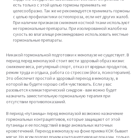
есть только с этой целью гормоны принимать не
целесообразно. Так же не рекомендуется принимать гормоны
с целью профилактики остеопороза, если нет других жалоб.
При наличии признаков снижения костной ткани используют
не гормональные препараты. При изолированной жалобе на
сухость во влагалище рекомендовано использовать местные
гормональные препараты.
Никакой гормональной подготовки к менопаузе не существует. В
период перед менопаузой стоит вести здоровый образ жизни:
снижение веса, регулярный спорт, отказ от вредных продуктов,
режим труда и отдыха, работа со стрессом (йога, психотерапия).
Это обеспечит простой и здоровый переход в менопаузу, в
которой вы будете хорошо себя чувствовать. Если у вас
разовьется климактерический синдром - вам можно будет
назначить заместительную гормональную терапия при
отсутствии противопоказаний.
В период «путаницы» перед менопаузой возможно назначение
гормональных контрацептивов, которые защищают от этой
путаницы и ее последствий в виде аномальных маточных
кровотечений. Переход в менопаузу на фоне приема КОК бывает
мягче. Но всем подряд прием контрацептивов не показан, только