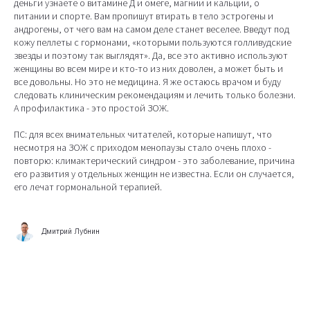
деньги узнаете о витамине Д и омеге, магнии и кальции, о
питании и спорте. Вам пропишут втирать в тело эстрогены и
андрогены, от чего вам на самом деле станет веселее. Введут под
кожу пеллеты с гормонами, «которыми пользуются голливудские
звезды и поэтому так выглядят». Да, все это активно используют
женщины во всем мире и кто-то из них доволен, а может быть и
все довольны. Но это не медицина. Я же остаюсь врачом и буду
следовать клиническим рекомендациям и лечить только болезни.
А профилактика - это простой ЗОЖ.
ПС: для всех внимательных читателей, которые напишут, что
несмотря на ЗОЖ с приходом менопаузы стало очень плохо -
повторю: климактерический синдром - это заболевание, причина
его развития у отдельных женщин не известна. Если он случается,
его лечат гормональной терапией.
Дмитрий Лубнин