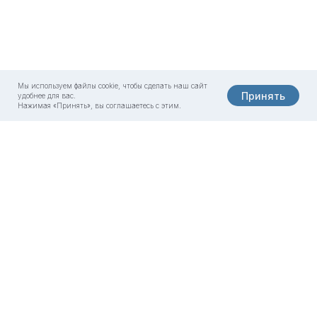
Мы используем файлы cookie, чтобы сделать наш сайт
Принять
удобнее для вас.
Нажимая «Принять», вы соглашаетесь с этим.
8 800 500-07-02
Москва, «Олимп Клиник»
ул. Садовая-Сухаревская 7/1