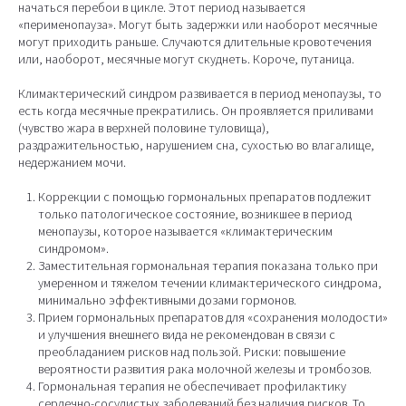
начаться перебои в цикле. Этот период называется
«перименопауза». Могут быть задержки или наоборот месячные
могут приходить раньше. Случаются длительные кровотечения
или, наоборот, месячные могут скуднеть. Короче, путаница.
Климактерический синдром развивается в период менопаузы, то
есть когда месячные прекратились. Он проявляется приливами
(чувство жара в верхней половине туловища),
раздражительностью, нарушением сна, сухостью во влагалище,
недержанием мочи.
Коррекции с помощью гормональных препаратов подлежит
только патологическое состояние, возникшее в период
менопаузы, которое называется «климактерическим
синдромом».
Заместительная гормональная терапия показана только при
умеренном и тяжелом течении климактерического синдрома,
минимально эффективными дозами гормонов.
Прием гормональных препаратов для «сохранения молодости»
и улучшения внешнего вида не рекомендован в связи с
преобладанием рисков над пользой. Риски: повышение
вероятности развития рака молочной железы и тромбозов.
Гормональная терапия не обеспечивает профилактику
сердечно-сосудистых заболеваний без наличия рисков. То