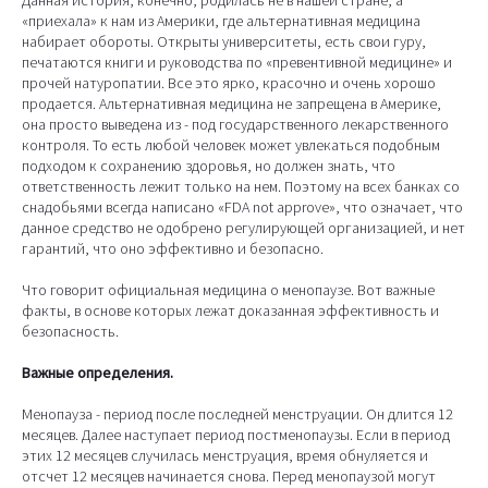
Данная история, конечно, родилась не в нашей стране, а
«приехала» к нам из Америки, где альтернативная медицина
набирает обороты. Открыты университеты, есть свои гуру,
печатаются книги и руководства по «превентивной медицине» и
прочей натуропатии. Все это ярко, красочно и очень хорошо
продается. Альтернативная медицина не запрещена в Америке,
она просто выведена из - под государственного лекарственного
контроля. То есть любой человек может увлекаться подобным
подходом к сохранению здоровья, но должен знать, что
ответственность лежит только на нем. Поэтому на всех банках со
снадобьями всегда написано «FDA not approve», что означает, что
данное средство не одобрено регулирующей организацией, и нет
гарантий, что оно эффективно и безопасно.
Что говорит официальная медицина о менопаузе. Вот важные
факты, в основе которых лежат доказанная эффективность и
безопасность.
Важные определения.
Менопауза - период после последней менструации. Он длится 12
месяцев. Далее наступает период постменопаузы. Если в период
этих 12 месяцев случилась менструация, время обнуляется и
отсчет 12 месяцев начинается снова. Перед менопаузой могут