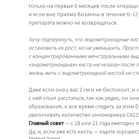
только на первые 6 месяцев после операци
и если вне приема Визанны в течение 6−12 
препарата можно не возвращаться.
Хочу подчеркнуть, что эндометриоидные кис
остановить их рост, но не уменьшить. Прост
с концентрированными менструальными выдел
«эндометриоидная» киста «исчезала» после 
жизнь жить с эндометриоидной кистой не ст
Даже если она у вас 2 см и не беспокоит, и
с ней стоит расстаться, так как редко, он 
образования, и все время следить за этим 
увеличивать количество онкомаркера СА125 
Главный совет
— с 18 или 21 года ежегодно 
Да, и, если уже есть кисты — ищите хорошего
Дмитрий Лубнин