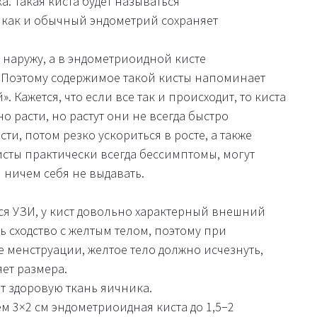
. Такая киста будет называться
 как и обычный эндометрий сохраняет
наружу, а в эндометриоидной кисте
 Поэтому содержимое такой кисты напоминает
 Кажется, что если все так и происходит, то киста
 расти, но растут они не всегда быстро
ти, потом резко ускориться в росте, а также
кисты практически всегда бессимптомы, могут
и ничем себя не выдавать.
я УЗИ, у кист довольно характерный внешний
ь сходство с желтым телом, поэтому при
 менструации, желтое тело должно исчезнуть,
яет размера.
ет здоровую ткань яичника.
 3×2 см эндометриоидная киста до 1,5−2