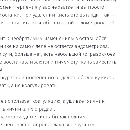
омент терпения у вас не хватает и вы просто
е остатки. При удалении кисты это выглядит так —
тки — прижигают, чтобы никакой эндометриодной
дит к необратимым изменениям в оставшейся
нике на самом деле не остается эндометриоза,
о сути, больше нет, есть небольшой «огрызок» без
е восстанавливаются и ничем эту ткань заместить
а.
аккуратно и постепенно выделять оболочку кисты
вать, а не коагулировать.
не использует коагуляцию, а ушивает яичник
ь яичника не страдает.
эндометриодные кисты бывают одним
 Очень часто сопровождаются наружным