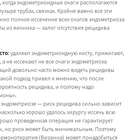
 когда эндометриоидные очаги располагаются
узыре трубах, связках. Крайне важно все эти
енно полное иссечение всех очагов эндометриоза
ы из яичника — залог отсутствия рецидива
сто:
удаляют эндометриоидную кисту, прижигают,
, а не иссекают не все очаги эндометриоза
раций довольно часто можно видеть рецидивы
такой подход привел к мнению, что после
роятность рецидива, и поэтому надо
моны».
эндометриозе — риск рецидива сильно зависит
насколько хорошо удалось хирургу иссечь всю
орошо проведенная операция не гарантирует
н, но риск может быть минимальным. Поэтому
ормонотерапия (Визанна) может понадобиться