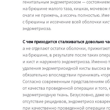
генитальным эндометриозом — состоянием,
на брюшине малого таза, кишках, мочевом п
очаги не прижечь, а иссечь полностью. Им
с брюшины и иссечение всей оболочки кист
эндометриоза.
С чем приходится сталкиваться довольно ча
а не отделают остатки оболочки, прижигают
на брюшине, в результате после таких опе
и кист и наружнего эндометриоза. Именно 
удаления эндометриоидной кисты высока ве
обязательно впоследствии принимать «гор
Согласно современным представлениям об 
от качества проведенной операции и того, 
эндометриодную ткань. Безусловно, даже х
отсутствие рецидивов, эндометриоз коваре
при качественно проведенной операции г