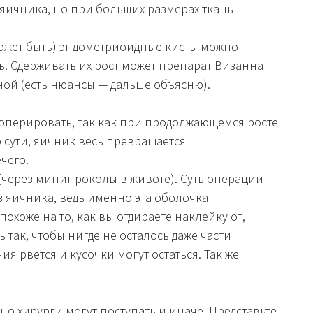
 яичника, но при больших размерах ткань
может быть) эндометриоидные кисты можно
. Сдерживать их рост может препарат Визанна
ной (есть нюансы — дальше объясню).
оперировать, так как при продолжающемся росте
 сути, яичник весь превращается
чего.
через минипроколы в животе). Суть операции
 яичника, ведь именно эта оболочка
охоже на то, как вы отдираете наклейку от,
 так, чтобы нигде не осталось даже части
ия рвется и кусочки могут остаться. Так же
но хирурги могут поступать и иначе. Представьте,