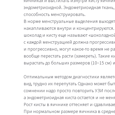
яичниках и выстилать изнутри кисту яичника
эндометриоидной. Эндометриоидная ткань,
способность менструировать.
В норме менструальные выделения выходят 
накапливаются внутри и концентрируются.
шоколад и кисту еще называют «шоколадной».
с каждой менструацией должна прогрессивно
и прогрессивно, могут какое-то время не рас
вообще перестать расти (замереть). Такие 
вырастать до больших размеров (10−15 см) 
Оптимальным методом диагностики являетс
вид, трудно их перепутать Однако может быт
сомнении надо просто повторить УЗИ после
а эндометриоидная киста остается и не мен
Рост кисты в яичнике оттесняет и сдавлива
При нормальном размере яичника в среднем