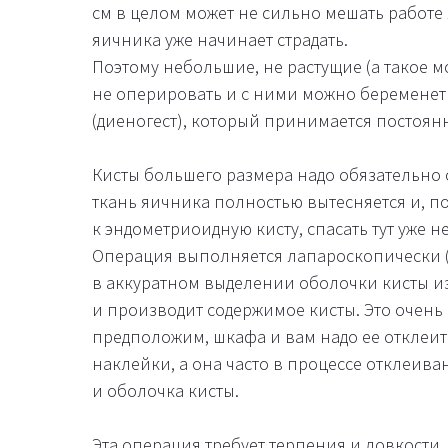
см в целом может не сильно мешать работе
яичника уже начинает страдать.
Поэтому небольшие, не растущие (а такое 
не оперировать и с ними можно беременеть
(диеногест), который принимается постоян
Кисты большего размера надо обязательно 
ткань яичника полностью вытесняется и, по
к эндометриоидную кисту, спасать тут уже не
Операция выполняется лапароскопически (
в аккуратном выделении оболочки кисты из
и производит содержимое кисты. Это очень п
предположим, шкафа и вам надо ее отклеить
наклейки, а она часто в процессе отклеиван
и оболочка кисты.
Эта операция требует терпения и ловкости, 