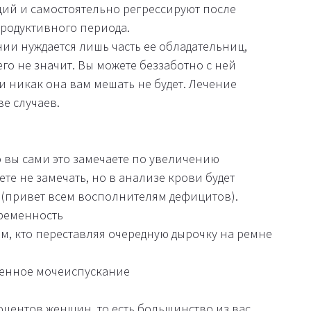
ций и самостоятельно регрессируют после
продуктивного периода.
ии нуждается лишь часть ее обладательниц,
го не значит. Вы можете беззаботно с ней
и никак она вам мешать не будет. Лечение
е случаев.
 вы сами это замечаете по увеличению
те не замечать, но в анализе крови будет
 (привет всем восполнителям дефицитов).
ременность
ем, кто переставляя очередную дырочку на ремне
щенное мочеиспускание
оцентов женщин, то есть большинство из вас