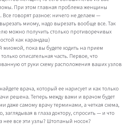
миомы. При этом главная проблема женщины
ь. Все говорят разное: ничего не делаем —
вырезать миому, надо вырезать вообще все. Так
еделю можно получить столько противоречивых
ростой как карандаш)
й миомой, пока вы будете ходить на прием
 только описательная часть. Первое, что
ванную от руки схему расположения ваших узлов
 найдете врача, который ее нарисует и как только
адачи решена. Теперь между вами и врачом будет
и даже самому врачу терминами, а четкая схема,
 заглядывая в глаза доктору, спросить — и что
из нее все эти узлы? Штопаный носок?