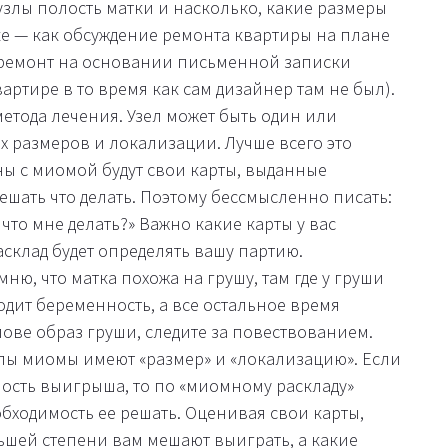
злы полость матки и насколько, какие размеры
нке — как обсуждение ремонта квартиры на плане
ы ремонт на основании письменной записки
ртире в то время как сам дизайнер там не был).
метода лечения. Узел может быть один или
х размеров и локализации. Лучше всего это
ны с миомой будут свои карты, выданные
 решать что делать. Поэтому бессмысленно писать:
что мне делать?» Важно какие карты у вас
асклад будет определять вашу партию.
ню, что матка похожа на грушу, там где у груши
ходит беременность, а все остальное время
лове образ груши, следите за повествованием.
 узлы миомы имеют «размер» и «локализацию». Если
ность выигрыша, то по «миомному раскладу»
ходимость ее решать. Оценивая свои карты,
льшей степени вам мешают выиграть, а какие