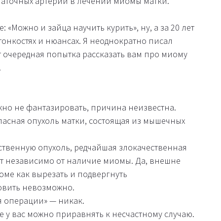
аточных артерий в лечении миомы матки.
 «Можно и зайца научить курить», ну, а за 20 лет
 тонкостях и нюансах. Я неоднократно писал
 очередная попытка рассказать вам про миому
.
ожно не фантазировать, причина неизвестна.
пасная опухоль матки, состоящая из мышечных
ственную опухоль, редчайшая злокачественная
т независимо от наличие миомы. Да, внешне
оме как вырезать и подвергнуть
овить невозможно.
я операции» — никак.
ие у вас можно приравнять к несчастному случаю.