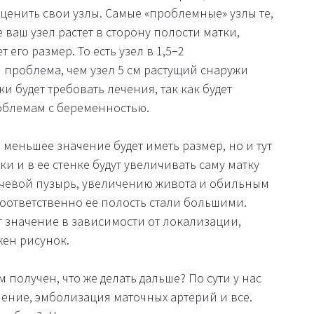
оценить свои узлы. Самые «проблемные» узлы те,
 ваш узел растет в сторону полости матки,
его размер. То есть узел в 1,5−2
проблема, чем узел 5 см растущий снаружи
тки будет требовать лечения, так как будет
облемам с беременностью.
 меньшее значение будет иметь размер, но и тут
и и в ее стенке будут увеличивать саму матку
мочевой пузырь, увеличению живота и обильным
 соответственно ее полость стали большими.
 значение в зависимости от локализации,
жен рисунок.
ом получен, что же делать дальше? По сути у нас
ление, эмболизация маточных артерий и все.