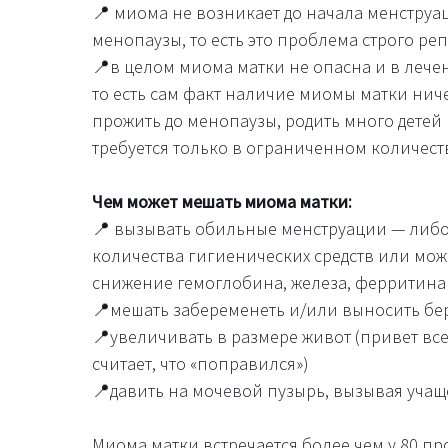
📍 миома не возникает до начала менструа
менопаузы, то есть это проблема строго ре
📍в целом миома матки не опасна и в лечен
то есть сам факт наличие миомы матки ниче
прожить до менопаузы, родить много детей 
требуется только в ограниченном количеств
Чем может мешать миома матки:
📍 вызывать обильные менструации — либо
количества гигиенических средств или може
снижение гемоглобина, железа, ферритина
📍мешать забеременеть и/или выносить бе
📍увеличивать в размере живот (привет вс
считает, что «поправился»)
📍давить на мочевой пузырь, вызывая уча
Миома матки встречается более чем у 80 пр