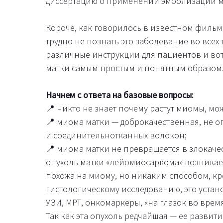
диссертацию о применении эмболизации м
Короче, как говорилось в известном фильме:
трудно не познать это заболевание во всех
различные инструкции для пациентов и вот
матки самым простым и понятным образом
Начнем с ответа на базовые вопросы:
📍 никто не знает почему растут миомы, м
📍 миома матки — доброкачественная, не о
и соединительнотканных волокон;
📍 миома матки не превращается в злокаче
опухоль матки «лейомиосаркома» возникае
похожа на миому, но никаким способом, кр
гистологическому исследованию, это устан
УЗИ, МРТ, онкомаркеры, «на глазок во врем
Так как эта опухоль редчайшая — ее развит