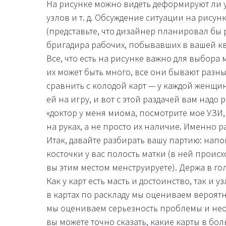
На рисунке можно видеть деформируют ли у
узлов и т. д. Обсуждение ситуации на рису
(представьте, что дизайнер планировал б
бригадира рабочих, побывавших в вашей ква
Все, что есть на рисунке важно для выбора 
их может быть много, все они бывают разны
сравнить с колодой карт — у каждой женщи
ей на игру, и вот с этой раздачей вам надо
«доктор у меня миома, посмотрите мое УЗИ, 
на руках, а не просто их наличие. Именно р
Итак, давайте разбирать вашу партию: напом
косточки у вас полость матки (в ней проис
вы этим местом менструируете). Держа в го
Как у карт есть масть и достоинство, так и
в картах по раскладу мы оцениваем вероят
мы оцениваем серьезность проблемы и необ
вы можете точно сказать, какие карты в бо