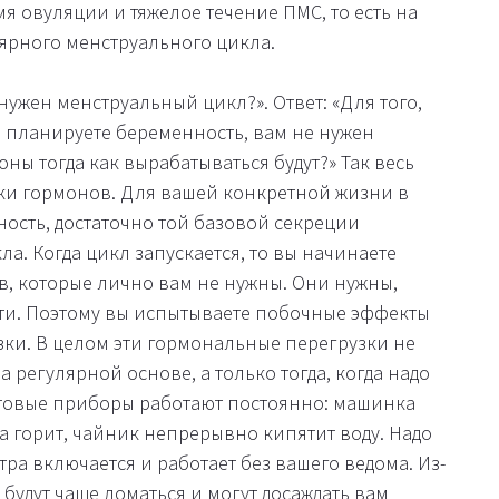
я овуляции и тяжелое течение ПМС, то есть на
ярного менструального цикла.
нужен менструальный цикл?». Ответ: «Для того,
е планируете беременность, вам не нужен
оны тогда как вырабатываться будут?» Так весь
ки гормонов. Для вашей конкретной жизни в
ость, достаточно той базовой секреции
а. Когда цикл запускается, то вы начинаете
, которые лично вам не нужны. Они нужны,
сти. Поэтому вы испытываете побочные эффекты
ки. В целом эти гормональные перегрузки не
регулярной основе, а только тогда, когда надо
бытовые приборы работают постоянно: машинка
та горит, чайник непрерывно кипятит воду. Надо
утра включается и работает без вашего ведома. Из-
будут чаще ломаться и могут досаждать вам