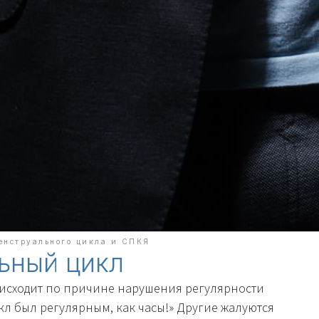
енструального цикла и СПКЯ
ьный цикл
исходит по причине нарушения регулярности
кл был регулярным, как часы!» Другие жалуются