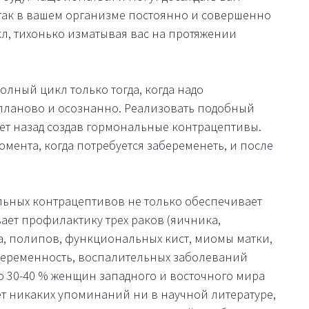
так в вашем организме постоянно и совершенно
л, тихонько изматывая вас на протяжении
олный цикл только тогда, когда надо
 планово и осознанно. Реализовать подобный
ет назад создав гормональные контрацептивы.
мента, когда потребуется забеременеть, и после
льных контрацептивов не только обеспечивает
ает профилактику трех раков (яичника,
а, полипов, функциональных кист, миомы матки,
еременность, воспалительных заболеваний
о 30-40 % женщин западного и восточного мира
т никаких упоминаний ни в научной литературе,