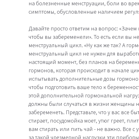
на болезненные менструации, боли во врем
симптомы, обусловленные наличием регул
Давайте просто ответим на вопрос: «Зачем 
чтобы вы забеременели». То есть если вы н
менструальный цикл. «Ну как же так? А горм
менструальный цикл не нужен для выработ
настоящий момент, без планов на беременн
гормонов, которая происходит в начале цикл
испытывать дополнительные дозы гормонов
чтобы подготовить ваше тело к беременно
этой дополнительной гормональной нагруз
должны были случаться в жизни женщины на 
забеременеть. Представьте, что у вас все 
стирает, посудомойка моет, утюг греет, пли
вам стирать или пить чай - не важно. Все с 
за такой чрезмерной нагрузки эти приборы 