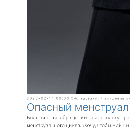
2023-02-14 09:00
Обследования
Нарушения м
Опасный менструал
Большинство обращений к гинекологу про
менструального цикла. «Хочу, чтобы мой ци