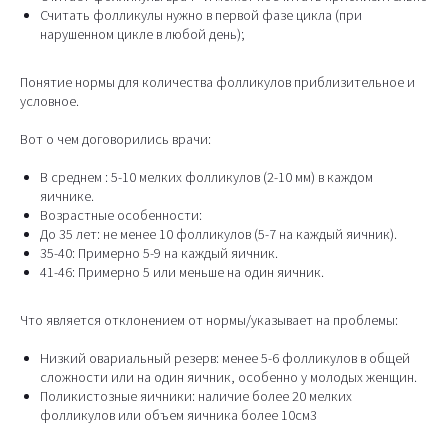
Считать фолликулы нужно в первой фазе цикла (при
нарушенном цикле в любой день);
Понятие нормы для количества фолликулов приблизительное и
условное.
Вот о чем договорились врачи:
В среднем : 5-10 мелких фолликулов (2-10 мм) в каждом
яичнике.
Возрастные особенности:
До 35 лет: не менее 10 фолликулов (5-7 на каждый яичник).
35-40: Примерно 5-9 на каждый яичник.
41-46: Примерно 5 или меньше на один яичник.
Что является отклонением от нормы/указывает на проблемы:
Низкий овариальный резерв: менее 5-6 фолликулов в общей
сложности или на один яичник, особенно у молодых женщин.
Поликистозные яичники: наличие более 20 мелких
фолликулов или объем яичника более 10см3