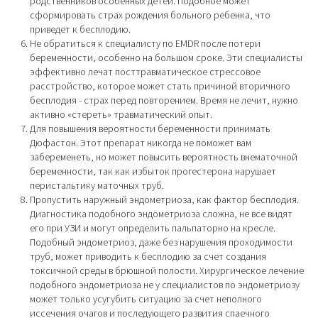
родственников особенных детей. Подобное может
сформировать страх рождения больного ребенка, что
приведет к бесплодию.
Не обратиться к специалисту по EMDR после потери
беременности, особенно на большом сроке. Эти специалисты
эффективно лечат посттравматическое стрессовое
расстройство, которое может стать причиной вторичного
бесплодия - страх перед повторением. Время не лечит, нужно
активно «стереть» травматический опыт.
Для повышения вероятности беременности принимать
Дюфастон. Этот препарат никогда не поможет вам
забеременеть, но может повысить вероятность внематочной
беременности, так как избыток прогестерона нарушает
перистальтику маточных труб.
Пропустить наружный эндометриоза, как фактор бесплодия.
Диагностика подобного эндометриоза сложна, не все видят
его при УЗИ и могут определить пальпаторно на кресле.
Подобный эндометриоз, даже без нарушения проходимости
труб, может приводить к бесплодию за счет создания
токсичной среды в брюшной полости. Хирургическое лечение
подобного эндометриоза не у специалистов по эндометриозу
может только усугубить ситуацию за счет неполного
иссечения очагов и последующего развития спаечного