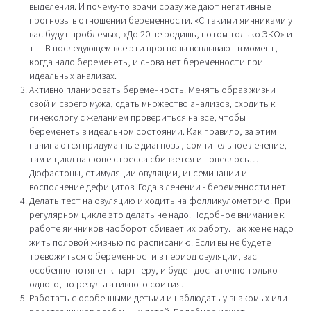
выделения. И почему-то врачи сразу же дают негативные
прогнозы в отношении беременности. «С такими яичниками у
вас будут проблемы», «До 20 не родишь, потом только ЭКО» и
т.п. В последующем все эти прогнозы всплывают в момент,
когда надо беременеть, и снова нет беременности при
идеальных анализах.
Активно планировать беременность. Менять образ жизни
свой и своего мужа, сдать множество анализов, сходить к
гинекологу с желанием провериться на все, чтобы
беременеть в идеальном состоянии. Как правило, за этим
начинаются придуманные диагнозы, сомнительное лечение,
там и цикл на фоне стресса сбивается и понеслось…
Дюфастоны, стимуляции овуляции, инсеминации и
восполнение дефицитов. Года в лечении - беременности нет.
Делать тест на овуляцию и ходить на фолликулометрию. При
регулярном цикле это делать не надо. Подобное внимание к
работе яичников наоборот сбивает их работу. Так же не надо
жить половой жизнью по расписанию. Если вы не будете
тревожиться о беременности в период овуляции, вас
особенно потянет к партнеру, и будет достаточно только
одного, но результативного соития.
Работать с особенными детьми и наблюдать у знакомых или