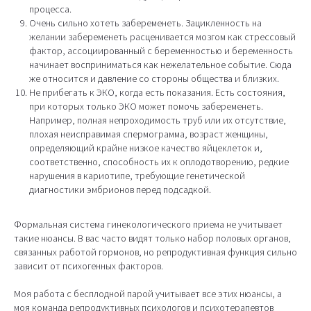
процесса.
Очень сильно хотеть забеременеть. Зацикленность на
желании забеременеть расценивается мозгом как стрессовый
фактор, ассоциированный с беременностью и беременность
начинает восприниматься как нежелательное событие. Сюда
же относится и давление со стороны общества и близких.
Не прибегать к ЭКО, когда есть показания. Есть состояния,
при которых только ЭКО может помочь забеременеть.
Например, полная непроходимость труб или их отсутствие,
плохая неисправимая спермограмма, возраст женщины,
определяющий крайне низкое качество яйцеклеток и,
соответственно, способность их к оплодотворению, редкие
нарушения в кариотипе, требующие генетической
диагностики эмбрионов перед подсадкой.
Формальная система гинекологического приема не учитывает
такие нюансы. В вас часто видят только набор половых органов,
связанных работой гормонов, но репродуктивная функция сильно
зависит от психогенных факторов.
Моя работа с бесплодной парой учитывает все этих нюансы, а
моя команда репродуктивных психологов и психотерапевтов