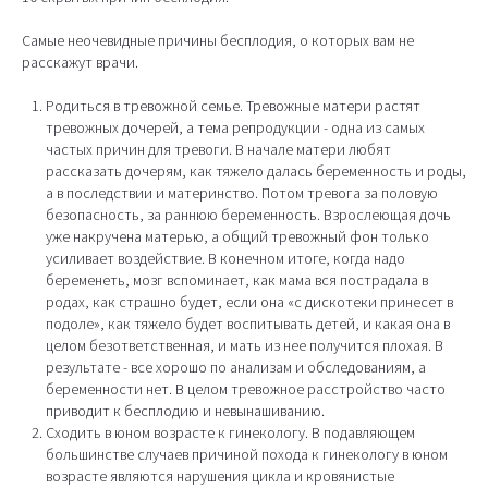
Самые неочевидные причины бесплодия, о которых вам не
расскажут врачи.
Родиться в тревожной семье. Тревожные матери растят
тревожных дочерей, а тема репродукции - одна из самых
частых причин для тревоги. В начале матери любят
рассказать дочерям, как тяжело далась беременность и роды,
а в последствии и материнство. Потом тревога за половую
безопасность, за раннюю беременность. Взрослеющая дочь
уже накручена матерью, а общий тревожный фон только
усиливает воздействие. В конечном итоге, когда надо
беременеть, мозг вспоминает, как мама вся пострадала в
родах, как страшно будет, если она «с дискотеки принесет в
подоле», как тяжело будет воспитывать детей, и какая она в
целом безответственная, и мать из нее получится плохая. В
результате - все хорошо по анализам и обследованиям, а
беременности нет. В целом тревожное расстройство часто
приводит к бесплодию и невынашиванию.
Сходить в юном возрасте к гинекологу. В подавляющем
большинстве случаев причиной похода к гинекологу в юном
возрасте являются нарушения цикла и кровянистые