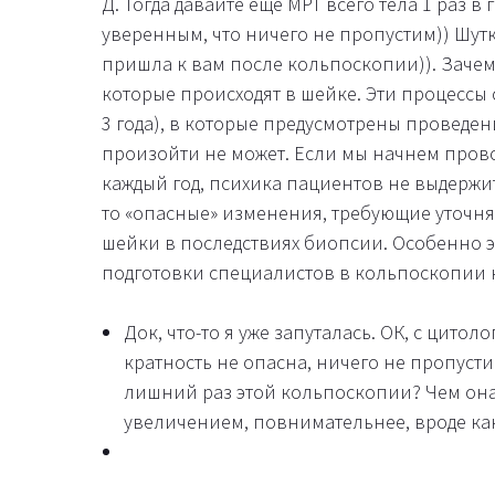
Д. Тогда давайте еще МРТ всего тела 1 раз 
уверенным, что ничего не пропустим)) Шутк
пришла к вам после кольпоскопии)). Заче
которые происходят в шейке. Эти процессы 
3 года), в которые предусмотрены проведе
произойти не может. Если мы начнем прово
каждый год, психика пациентов не выдержит
то «опасные» изменения, требующие уточня
шейки в последствиях биопсии. Особенно эт
подготовки специалистов в кольпоскопии 
Док, что-то я уже запуталась. ОК, с цитоло
кратность не опасна, ничего не пропусти
лишний раз этой кольпоскопии? Чем она
увеличением, повнимательнее, вроде как