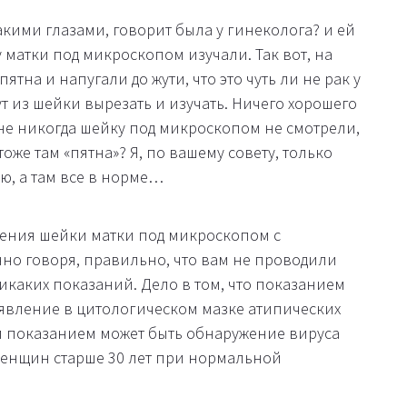
такими глазами, говорит была у гинеколога? и ей
 матки под микроскопом изучали. Так вот, на
тна и напугали до жути, что это чуть ли не рак у
т из шейки вырезать и изучать. Ничего хорошего
мне никогда шейку под микроскопом не смотрели,
тоже там «пятна»? Я, по вашему совету, только
ю, а там все в норме…
учения шейки матки под микроскопом с
но говоря, правильно, что вам не проводили
никаких показаний. Дело в том, что показанием
явление в цитологическом мазке атипических
дни показанием может быть обнаружение вируса
енщин старше 30 лет при нормальной