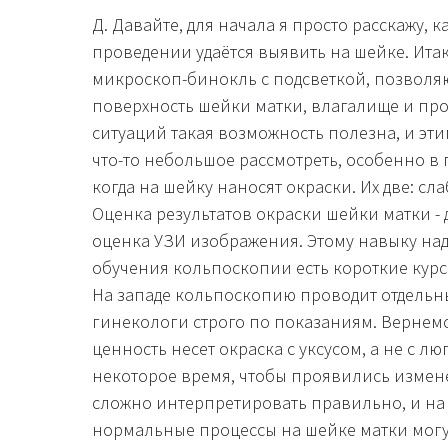
Д. Давайте, для начала я просто расскажу, 
проведении удаётся выявить на шейке. Итак
микроскоп-бинокль с подсветкой, позвол
поверхность шейки матки, влагалище и пром
ситуаций такая возможность полезна, и эт
что-то небольшое рассмотреть, особенно в
когда на шейку наносят окраски. Их две: сла
Оценка результатов окраски шейки матки -
оценка УЗИ изображения. Этому навыку надо 
обучения кольпоскопии есть короткие курс
На западе кольпоскопию проводит отдельн
гинекологи строго по показаниям. Вернем
ценность несет окраска с уксусом, а не с л
некоторое время, чтобы проявились измене
сложно интерпретировать правильно, и на и
нормальные процессы на шейке матки могут