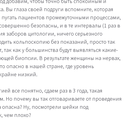
в год добавим, чтобы точно быть спокойным и
а. Вы глаза своей подруги вспомните, которая
м пугать пациентов промежуточными процессами,
совершенно безопасны, и в те интервалы (1 раз в
ния заборов цитологии, ничего серьезного
дить кольпоскопию без показаний, просто так
, так как у большинства будут выявляться какие-
ющей биопсии. В результате женщины на нервах,
о опасно в нашей стране, где уровень
крайне низкий.
гией все понятно, сдаем раз в 3 года, такая
м. Но почему вы так отговариваете от проведения
 опасна? Ну, посмотрели шейки под
, чем плохо?