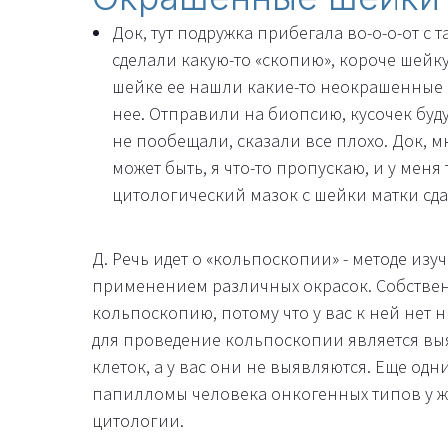
Док, тут подружка прибегала во-о-о-от с 
сделали какую-то «скопию», короче шейку
шейке ее нашли какие-то неокрашенные пя
нее. Отправили на биопсию, кусочек буду
не пообещали, сказали все плохо. Док, 
может быть, я что-то пропускаю, и у меня 
цитологический мазок с шейки матки сда
Д. Речь идет о «кольпоскопии» - методе из
применением различных окрасок. Собствен
кольпоскопию, потому что у вас к ней нет 
для проведение кольпоскопии является вы
клеток, а у вас они не выявляются. Еще о
папилломы человека онкогенных типов у ж
цитологии.