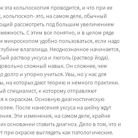
как эта кольпоскопия проводится, и что при ее
, кольпоскоп- это, на самом деле, обычный
яющий рассмотреть под большим увеличением
ежность. С этим все понятно, и в целом ряде
им микроскопом удобно пользоваться, если надо
 глубине влагалища. Неоднозначное начинается,
бый раствор уксуса и люголь (раствор йода).
 довольно сложный навык. Он сложнее, чем
долго и упорно учиться. Увы, но у нас для
ы, на которых дают теорию и немного практики.
ый специалист, к которому отправляют
ся к окраскам. Основную диагностическую
юголем. После нанесения уксуса на шейку ждут
ния. Эти изменения, на самом деле, крайне
х основании ставить диагноз. Дело в том, что и
 при окраске выглядеть как патологические.