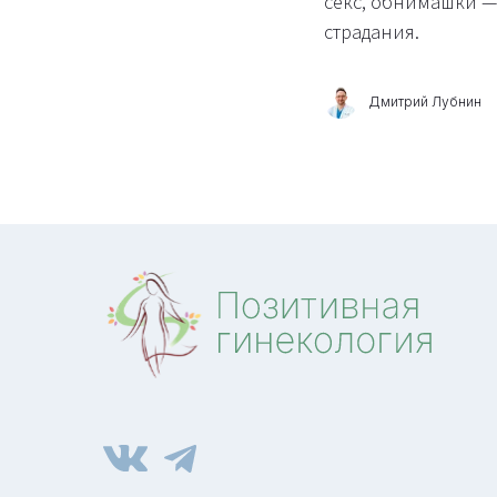
секс, обнимашки — 
страдания.
Дмитрий Лубнин