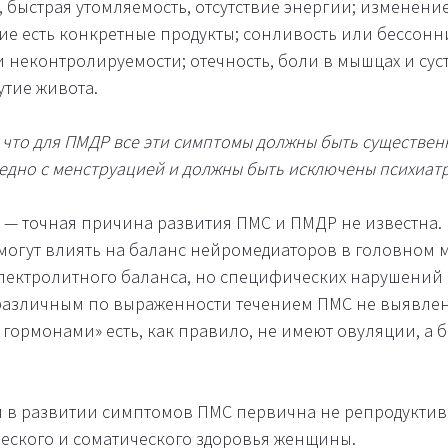
, быстрая утомляемость, отсутствие энергии; изменени
ие есть конкретные продукты; сонливость или бессонни
 неконтролируемости; отечность, боли в мышцах и сус
утие живота.
 что для ПМДР все эти симптомы должны быть существен
едно с менструацией и должны быть исключены психиат
 — точная причина развития ПМС и ПМДР не известна. 
огут влиять на баланс нейромедиаторов в головном м
лектролитного баланса, но специфических нарушений
различным по выраженности течением ПМС не выявлено
 гормонами» есть, как правило, не имеют овуляции, а 
 в развитии симптомов ПМС первична не репродуктив
ческого и соматического здоровья женщины.