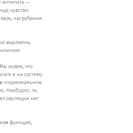
е аппетита —
ца; чувство
тавах, нагрубание
но выражены,
рические
Мы знаем, что
озге и на систему
 в «гормональном
. Наоборот, те,
без овуляции нет
ная функция,