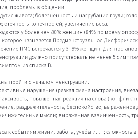
ния; проблемы в общении
дутие живота; болезненность и нагрубание груди; голо
х; отечность конечностей; увеличение веса.
даются у более чем 80% женщин (84% по моему опросу)
, которое называется Предменструальное Дисфорическ
 течение ПМС встречается у 3−8% женщин. Для постано
менструации должно присутствовать не менее 5 симптом
симптом из списка В.
ны пройти с началом менструации.
ктивные нарушения (резкая смена настроения, внеза
лаксивость, повышенная реакция на слова (конфликтн
ение, раздражительность, беспокойство; выраженное
ничижительные мысли; выраженная взвинченность, тр
еса к событиям жизни, работы, учебы и.т.п; сложность 