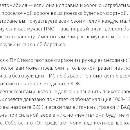
у автомобиля — если она исправна и хорошо «отрабатыв
 проселочной дороге ваша поездка будет комфортной. 
автобане вы почувствуете всем своим телом каждую ма
му если вас мучает ПМС — ваш первый визит должен быт
психотерапевту. Именно там вам расскажут, как много н
рузки и как с ней бороться.
ся с ПМС помогают все «гармонизирующие» методики: й
неколог вам может предложить только контрацептивы, к
, а без овуляции ПМС не бывает, но помогает не всем,
ияние гестагенов, входящих в КОК.
депрессантами, которые должен назначить психотерап
 средств доказано помогает карбонат кальция 1000−120
то вы назовете ЗОЖ и всяки там витамины, травки и Б
чь при сильной вере в них, но «лечить» они будут не «
. Собственно ТОП средств от моих подписчиков: шокола