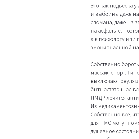
Это как подвеска 
и выбоины даже на
сломана, даже на 
на асфальте. Поэто
а к психологу или 
эмоциональной наг
Собственно бороть
массаж, спорт. Ги
выключают овуляцию
быть остаточное вл
ПМДР лечится анти
Из медикаментозных
Собственно все, ч
для ПМС могут помо
душевное состояние