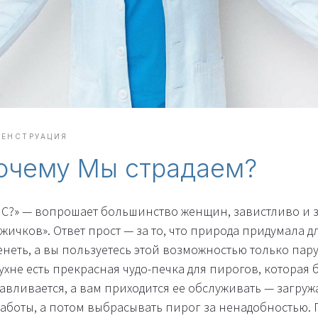
ЕНСТРУАЦИЯ
очему Мы страдаем?
ПМС?» — вопрошает большинство женщин, завистливо и 
жичков». Ответ прост — за то, что природа придумала д
еть, а вы пользуетесь этой возможностью только пару 
 кухне есть прекрасная чудо-печка для пирогов, которая
навливается, а вам приходится ее обслуживать — загруж
работы, а потом выбрасывать пирог за ненадобностью.