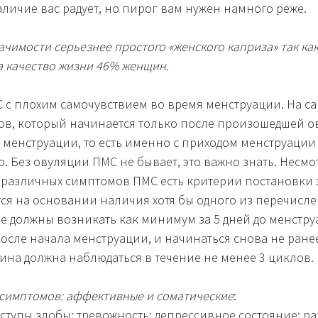
личие вас радует, но пирог вам нужен намного реже.
ачимости серьезнее простого «женского каприза» так ка
а качество жизни 46% женщин.
 с плохим самочувствием во время менструации. На са
в, который начинается только после произошедшей о
м менструации, то есть именно с приходом менструации
. Без овуляции ПМС не бывает, это важно знать. Несмот
 различных симптомов ПМС есть критерии постановки э
ся на основании наличия хотя бы одного из перечисл
е должны возникать как минимум за 5 дней до менстру
после начала менструации, и начинаться снова не ранее
тина должна наблюдаться в течение не менее 3 циклов.
 симптомов: аффективные и соматические
:
тупы злобы; тревожность; депрессивное состояние; ра