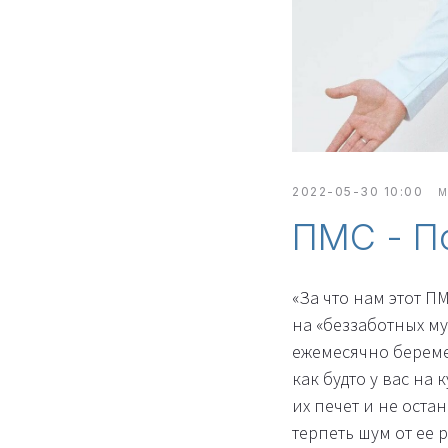
2022-05-30 10:00
М
ПМС - П
«За что нам этот 
на «беззаботных му
ежемесячно беремен
как будто у вас на
их печет и не оста
терпеть шум от ее 