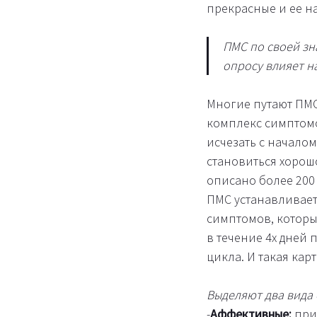
прекрасные и ее на
ПМС по своей зн
опросу влияет н
Многие путают ПМС
комплекс симптомо
исчезать с начало
становиться хорошо
описано более 200
ПМС устанавливает
симптомов, которы
в течение 4х дней 
цикла. И такая кар
Выделяют два вида
-
Аффективные:
прис