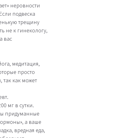
ает» неровности
Если подвеска
ленькую трещину
ь не к гинекологу,
а вас
ога, медитация,
оторые просто
 так как может
евт.
0 мг в сутки.
АДы придуманные
гормоны», а ваше
дка, вредная еда,