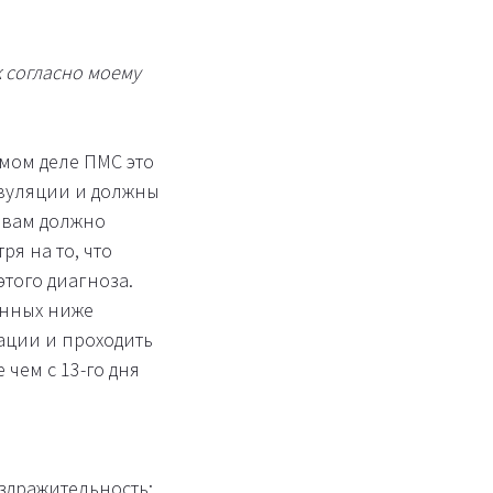
к согласно моему
мом деле ПМС это
вуляции и должны
 вам должно
ря на то, что
того диагноза.
енных ниже
ации и проходить
 чем с 13-го дня
здражительность;