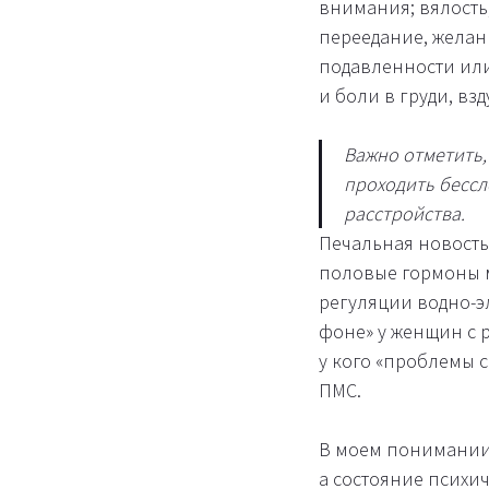
внимания; вялость
переедание, желан
подавленности или
и боли в груди, взд
Важно отметить,
проходить бессл
расстройства.
Печальная новость
половые гормоны м
регуляции водно-э
фоне» у женщин с 
у кого «проблемы с
ПМС.
В моем понимании
а состояние психи