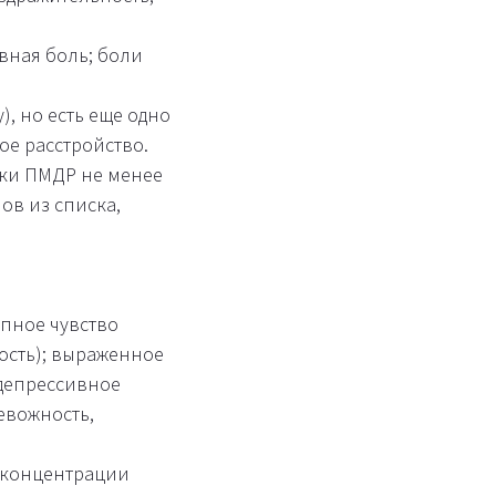
вная боль; боли
, но есть еще одно
ое расстройство.
вки ПМДР не менее
ов из списка,
пное чувство
ость); выраженное
 депрессивное
евожность,
в концентрации