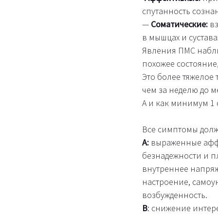
спутанность созна
—
Соматические:
вз
в мышцах и сустава
Явления ПМС наблю
похожее состояние
Это более тяжелое
чем за неделю до 
А и как минимум 1 
Все симптомы долж
А:
выраженные аффе
безнадежности и п
внутреннее напряж
настроение, самоу
возбужденность.
В
: снижение интер