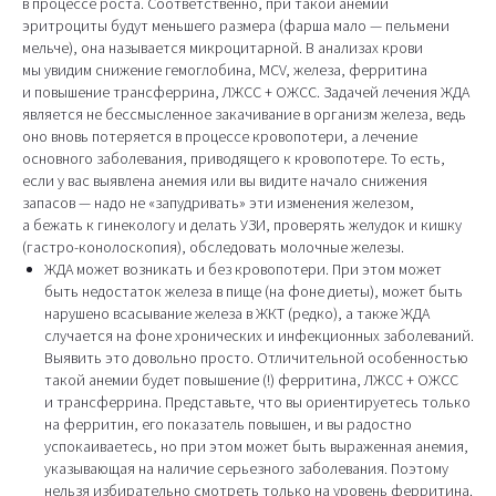
в процессе роста. Соответственно, при такой анемии
эритроциты будут меньшего размера (фарша мало — пельмени
мельче), она называется микроцитарной. В анализах крови
мы увидим снижение гемоглобина, MCV, железа, ферритина
и повышение трансферрина, ЛЖСС + ОЖСС. Задачей лечения ЖДА
является не бессмысленное закачивание в организм железа, ведь
оно вновь потеряется в процессе кровопотери, а лечение
основного заболевания, приводящего к кровопотере. То есть,
если у вас выявлена анемия или вы видите начало снижения
запасов — надо не «запудривать» эти изменения железом,
а бежать к гинекологу и делать УЗИ, проверять желудок и кишку
(гастро-конолоскопия), обследовать молочные железы.
ЖДА может возникать и без кровопотери. При этом может
быть недостаток железа в пище (на фоне диеты), может быть
нарушено всасывание железа в ЖКТ (редко), а также ЖДА
случается на фоне хронических и инфекционных заболеваний.
Выявить это довольно просто. Отличительной особенностью
такой анемии будет повышение (!) ферритина, ЛЖСС + ОЖСС
и трансферрина. Представьте, что вы ориентируетесь только
на ферритин, его показатель повышен, и вы радостно
успокаиваетесь, но при этом может быть выраженная анемия,
указывающая на наличие серьезного заболевания. Поэтому
нельзя избирательно смотреть только на уровень ферритина.