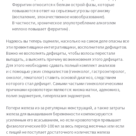
Ферритин относится к белкам острой фазы, которые
повышаются в ответ на серьезные угрозы организму
(воспаление, злокачественное новообразование).
В частности, хроническое злоупотребление алкоголем
неплохо повышает ферритин) .
Надеюсь вы теперь оценили, насколько на самом деле опасны все
эти превентивщики-интегративщики, восполнители дефицитов.
Важно не восполнять дефициты, чтобы волосы перестали
выпадать, а выяснять причину возникновения этого дефицита.
Для этого необходимо сдавать полный комплект анализов
и с помощью узких специалистов (гинеколог, гастроэнтеролог,
онколог, гематолог) ставить основой диагноз, следствием
которого стал дефицит. Самыми частыми гинекологическими
причинами кровопотери являются: миома матки, аденомиоз,
полип эндометрия, гиперплазия эндометрия.
Потери железа из-за регулярных менструаций, а также затраты
железа для вынашивания беременности компенсируются
усиленным его всасыванием, но если кровопотеря превышает
физиологические 80−100 мл за весь период месячных или если
с пищей не поступает достаточного количества железа