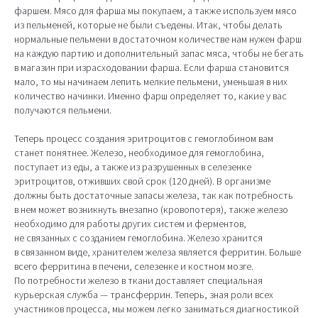
фаршем. Мясо для фарша мы покупаем, а также используем мясо
из пельменей, которые не были съедены. Итак, чтобы делать
нормальные пельмени в достаточном количестве нам нужен фарш
на каждую партию и дополнительный запас мяса, чтобы не бегать
в магазин при израсходовании фарша. Если фарша становится
мало, то мы начинаем лепить мелкие пельмени, уменьшая в них
количество начинки. Именно фарш определяет то, какие у вас
получаются пельмени.
Теперь процесс создания эритроцитов с гемоглобином вам
станет понятнее. Железо, необходимое для гемоглобина,
поступает из еды, а также из разрушенных в селезенке
эритроцитов, отживших свой срок (120 дней). В организме
должны быть достаточные запасы железа, так как потребность
в нем может возникнуть внезапно (кровопотеря), также железо
необходимо для работы других систем и ферментов,
не связанных с созданием гемоглобина. Железо хранится
в связанном виде, хранителем железа является ферритин. Больше
всего ферритина в печени, селезенке и костном мозге.
По потребности железо в ткани доставляет специальная
курьерская служба — трансферрин. Теперь, зная роли всех
участников процесса, мы можем легко заниматься диагностикой