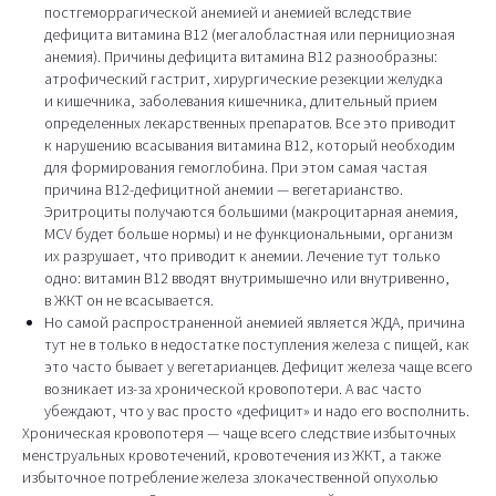
постгеморрагической анемией и анемией вследствие
дефицита витамина В12 (мегалобластная или пернициозная
анемия). Причины дефицита витамина В12 разнообразны:
атрофический гастрит, хирургические резекции желудка
и кишечника, заболевания кишечника, длительный прием
определенных лекарственных препаратов. Все это приводит
к нарушению всасывания витамина В12, который необходим
для формирования гемоглобина. При этом самая частая
причина В12-дефицитной анемии — вегетарианство.
Эритроциты получаются большими (макроцитарная анемия,
MCV будет больше нормы) и не функциональными, организм
их разрушает, что приводит к анемии. Лечение тут только
одно: витамин В12 вводят внутримышечно или внутривенно,
в ЖКТ он не всасывается.
Но самой распространенной анемией является ЖДА, причина
тут не в только в недостатке поступления железа с пищей, как
это часто бывает у вегетарианцев. Дефицит железа чаще всего
возникает из-за хронической кровопотери. А вас часто
убеждают, что у вас просто «дефицит» и надо его восполнить.
Хроническая кровопотеря — чаще всего следствие избыточных
менструальных кровотечений, кровотечения из ЖКТ, а также
избыточное потребление железа злокачественной опухолью