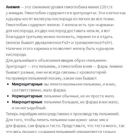
Анемия
— это снижение уровня гемоглобина менее 120 г/л
у женщин. Гемоглобин содержится в эритроцитах. Эти клетки как
курьеры носят молекулы кислорода из легких во все ткани.
Гемоглобин содержит железо. У железа есть три «кармана»
для кислорода, из двух кислород доставать нельзя, а вот
благодаря третьему можно положить, перенести и отдать
(железо бывает двухвалентное Fe2+ и трехвалентное Fe3+).
Наличие этого кармана и позволяет железу быть курьером
кислорода.
Для дальнейшего объяснения введем образ «пельменя».
Эритроцит — это пельмень, а гемоглобин в нем — фарш. Анемии
бывают разные, они не всегда связаны с кровопотерей.
На примере пельменей покажу, какие они бывают.
Микроцитарные
: вы лепите маленькие пельмени, и в них,
соответственно, мало фарша.
Нормоцитарные
: пельмени обычные, но их просто мало.
Макроцитарные
: пельмени большие, но фарша в них мало,
и он несъедобный.
Теперь перейдем непосредственно к производству пельменей.
Для того, чтобы лепить пельмени нам нужно: запас мяса
для фарша, сам фарш и тесто. Представьте, что теста много, так
что весь процесс создания пельменей определяется только