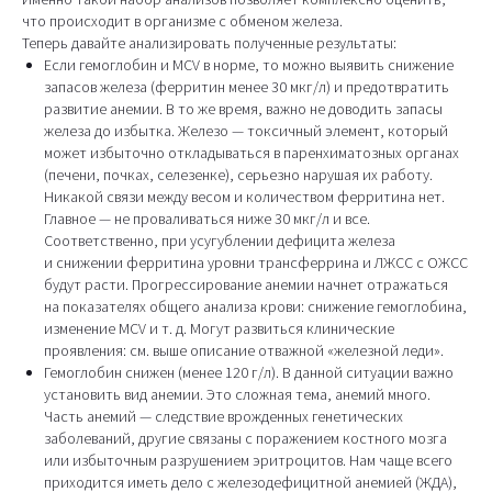
что происходит в организме с обменом железа.
Теперь давайте анализировать полученные результаты:
Если гемоглобин и MCV в норме, то можно выявить снижение
запасов железа (ферритин менее 30 мкг/л) и предотвратить
развитие анемии. В то же время, важно не доводить запасы
железа до избытка. Железо — токсичный элемент, который
может избыточно откладываться в паренхиматозных органах
(печени, почках, селезенке), серьезно нарушая их работу.
Никакой связи между весом и количеством ферритина нет.
Главное — не проваливаться ниже 30 мкг/л и все.
Соответственно, при усугублении дефицита железа
и снижении ферритина уровни трансферрина и ЛЖСС с ОЖСС
будут расти. Прогрессирование анемии начнет отражаться
на показателях общего анализа крови: снижение гемоглобина,
изменение MCV и т. д. Могут развиться клинические
проявления: см. выше описание отважной «железной леди».
Гемоглобин снижен (менее 120 г/л). В данной ситуации важно
установить вид анемии. Это сложная тема, анемий много.
Часть анемий — следствие врожденных генетических
заболеваний, другие связаны с поражением костного мозга
или избыточным разрушением эритроцитов. Нам чаще всего
приходится иметь дело с железодефицитной анемией (ЖДА),