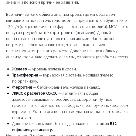
анемий и поиском причин ее развития.
Все начинается с общего анализа крови, где мы обращаем
внимание на показатель гемоглобина, при анемии он будет ниже
120 г/л (общее количество фарша без теста в порции). MCV — это
по сути средний размер эритроцита (пельменя). Данный
показатель позволит установить вид анемии. Часто можно
встретить слово «анизоцитоз», что указывает на микс
из эритроцитов разного размера. Дополнительно к общему
анализу крови надо сделать анализы, отражающие обмен железа.
Железо
— уровень железа в крови.
Трансферрин
— курьерская система, носящая железо
по организму.
Ферритин
— белок-хранитель железа в тканях.
ЛЖСС с расчетом ОЖСС
— латентная и общая
железосвязывающая способность сыворотки. Тут все
просто — это количество свободных (незагруженных железом
курьеров). Рост этого показателя указывает на то, что железа
не хватает.
Дополнительно может быть сдан анализ на витамин
В12
и фолиевую кислоту.
Именно такой набор анализов позволяет комплексно оценить,