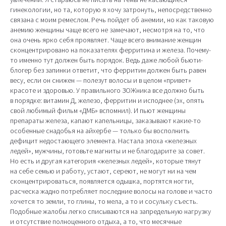
гинекологии, но та, которую я хочу затронуть, непосредственно
связана с моим ремеслом. Речь пойдет об анемии, но как таковую
анемию женщины чаще всего не замечают, несмотря на то, что
она очень ярко себя проявляет. Чаще всего внимание женщин
сконцентрировано на показателях ферритина и железа. Почему-
то именно тут должен быть порядок. Ведь даже любой бьюти-
блогер без запинки ответит, что ферритин должен быть равен
весу, если он снижен — полезут волосы и в целом «привет»
красоте и здоровью. У правильного ЗОЖника все должно быть
в порядке: витамин Д, железо, ферритин и исподнее (эх, опять
свой любимый фильм «ДМБ» вспомнил). И пьют женщины
препараты железа, капают капельницы, заказывают какие-то
особенные снадобья на айхербе — только бы восполнить
дефицит недостающего элемента. Настала эпоха «железных
ледей», мужчины, готовьте магниты и не благодарите за совет.
Но есть и другая категория «железных ледей», которые тянут
на себе семью и работу, устают, сереют, не могут ни на чем
сконцентрироваться, появляется одышка, портятся ногти,
расческа жадно потребляет последние волосы на голове и часто
хочется то земли, то глины, то мела, а то и сосульку съесть.
Подобные жалобы легко списываются на запредельную нагрузку
и отсутствие полноценного отдыха, а то, что месячные