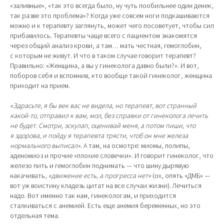
«заливные», «так это всегда было, ну чуть пообильнее один денек,
так разве это проблема»? Когда уже совсем ноги подкашиваются
можно и к терапевту заглянуть, может чего посоветует, чтобы сил
прибавилось. Терапевты чаще всего с пациентом знакомятся
через общий анализ крови, а там… мать честная, гемоглобин,
с которым не живут. И что в таком случае говорит терапевт?
Правильно: «Женщина, а вы у гинеколога давно были?». И вот,
поборов себя и вспомнив, кто вообще такой гинеколог, женщина
приходит на прием.
«Здрасьте, я бы век вас не видела, но терапевт, вот странный
какой-то, отправил к вам, мол, без справки от гинеколога лечить
не будет. Смотри, эскулап, оценивай меня, а потом пиши, что
я здорова, и пойду я терапевта трясти, чтоб он мне железа
нормального выписал».
А там, на осмотре: миомы, полипы,
аденомиоз и прочие «плохие словечки». И говорит гинеколог, что
железо пить и гемоглобин поднимать — что шину дырявую
накачивать,
«движение есть, а прогресса нет»
(ох, опять «ДМБ» —
вот уж воистину кладезь цитат на все случаи жизни). Лечиться
надо. Вот именно так нам, гинекологам, и приходится
сталкиваться с анемией. Есть еще анемия беременных, но это
отдельная тема.