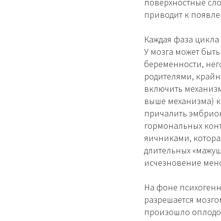
поверхностные сло
приводит к появл
Каждая фаза цикла
У мозга может быть
беременности, нег
родителями, крайне
включить механизм
выше механизма) к
причалить эмбрион
гормональных конт
яичниками, котора
длительных «мажущ
исчезновение менс
На фоне психогенн
разрешается мозгом
произошло оплодот