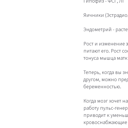
Гипофиз - ФСГ, ЛГ
Яичники (Эстрадио
Эндометрий - раст
Рост и изменение э
питают его. Рост с
тонуса мышца матк
Теперь, когда вы з
другом, можно пре
беременностью.
Когда мозг хочет н
работу пульс-генер
приводит к уменьш
кровоснабжающие 