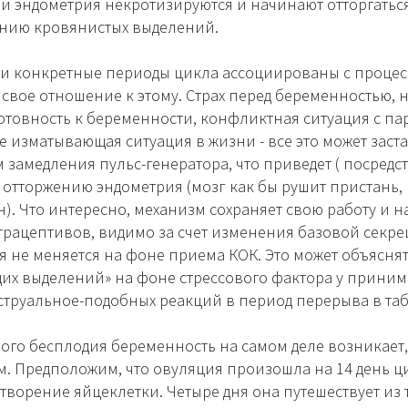
и эндометрия некротизируются и начинают отторгаться
ению кровянистых выделений.
 и конкретные периоды цикла ассоциированы с проце
 свое отношение к этому. Страх перед беременностью,
отовность к беременности, конфликтная ситуация с п
 изматывающая ситуация в жизни - все это может заст
 замедления пульс-генератора, что приведет ( посред
 отторжению эндометрия (мозг как бы рушит пристань, 
). Что интересно, механизм сохраняет свою работу и 
рацептивов, видимо за счет изменения базовой секр
я не меняется на фоне приема КОК. Это может объясня
их выделений» на фоне стрессового фактора у прини
труальное-подобных реакций в период перерыва в таб
ого бесплодия беременность на самом деле возникает,
. Предположим, что овуляция произошла на 14 день ци
ворение яйцеклетки. Четыре дня она путешествует из т