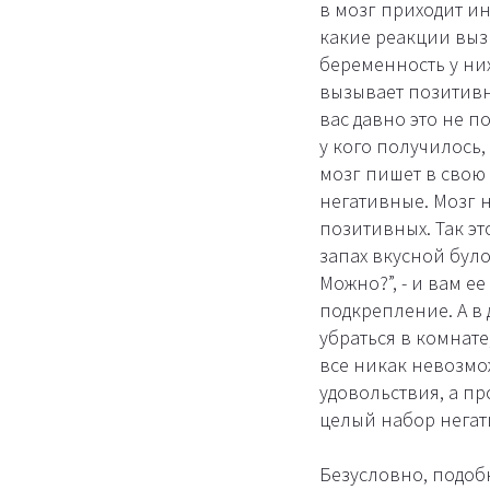
в мозг приходит ин
какие реакции выз
беременность у ни
вызывает позитивны
вас давно это не по
у кого получилось,
мозг пишет в свою
негативные. Мозг 
позитивных. Так это
запах вкусной було
Можно?”, - и вам е
подкрепление. А в 
убраться в комнате
все никак невозмож
удовольствия, а про
целый набор негат
Безусловно, подоб