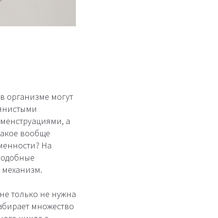
 в организме могут
вянистыми
менструациями, а
такое вообще
менности? На
 подобные
т механизм.
 не только не нужна
забирает множество