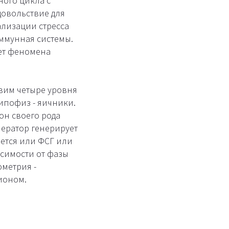
ного цикла с
довольствие для
ализации стресса
иммунная системы.
чет феномена
авим четыре уровня
гипофиз - яичники.
он своего рода
нератор генерирует
яется или ФСГ или
исимости от фазы
метрия -
ионом.