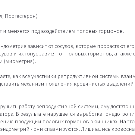
л, Прогестерон)
ет и меняется под воздействием половых гормонов.
ндометрия зависит от сосудов, которые прорастают его 
осудов и их тонус зависят от половых гормонов, а также
и (миометрия).
наете, как все участники репродуктивной системы взаим
дставить механизм появления кровянистых выделений 
арушить работу репродуктивной системы, ему достаточн
атора. В результате нарушается выработка гонадотропин
ению продукции половых гормонов в яичниках. На это 
эндометрий - они спазмируются. Лишившись кровосна