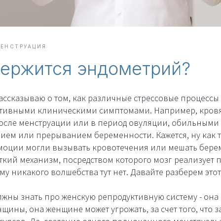
ЕНСТРУАЦИЯ
держится эндометрий?
ассказываю о том, как различные стрессовые процессы
ктивными клиническими симптомами. Например, кро
осле менструации или в период овуляции, обильными 
нием или прерыванием беременности. Кажется, ну как 
моции могли вызывать кровотечения или мешать бере
еткий механизм, посредством которого мозг реализует
у никакого волшебства тут нет. Давайте разберем это
лжны знать про женскую репродуктивную систему - она
щины, она женщине может угрожать, за счет того, что 