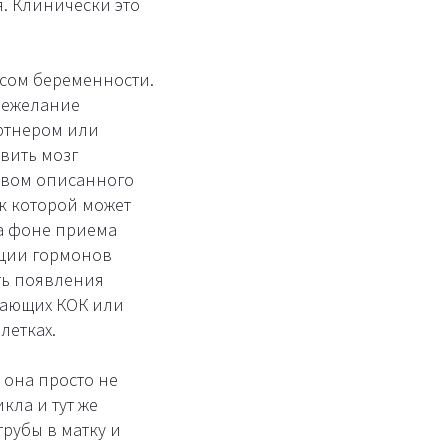
. Клинически это
ссом беременности.
 нежелание
артнером или
авить мозг
ством описанного
к которой может
на фоне приема
еции гормонов
ть появления
мающих КОК или
летках.
 она просто не
кла и тут же
рубы в матку и