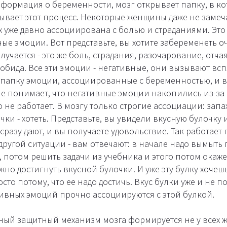
формация о беременности, мозг открывает папку, в кот
ывает этот процесс. Некоторые женщины даже не замеча
х уже давно ассоциирована с болью и страданиями. Это
е эмоции. Вот представьте, вы хотите забеременеть оч
лучается - это же боль, страдания, разочарование, отчая
 обида. Все эти эмоции - негативные, они вызывают вс
 папку эмоции, ассоциированные с беременностью, и в
не понимает, что негативные эмоции накопились из-за 
 не работает. В мозгу только строгие ассоциации: запах 
чки - хотеть. Представьте, вы увидели вкусную булочку 
е сразу дают, и вы получаете удовольствие. Так работае
другой ситуации - вам отвечают: в начале надо вымыть 
, потом решить задачи из учебника и этого потом окаже
но достигнуть вкусной булочки. И уже эту булку хочеш
сто потому, что ее надо достичь. Вкус булки уже и не п
ивных эмоций прочно ассоциируются с этой булкой.
ный защитный механизм мозга формируется не у всех 