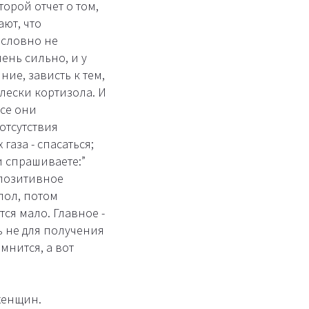
орой отчет о том,
ют, что
 словно не
ень сильно, и у
ние, зависть к тем,
плески кортизола. И
се они
отсутствия
газа - спасаться;
и спрашиваете:”
т позитивное
пол, потом
тся мало. Главное -
ь не для получения
омнится, а вот
женщин.