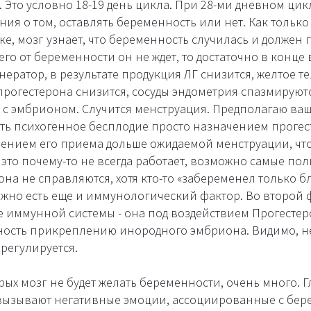
 Это условно 18-19 день цикла. При 28-ми дневном цикл
ния о том, оставлять беременность или нет. Как тольк
е, мозг узнает, что беременность случилась и должен
го от беременности он не ждет, то достаточно в конце
нератор, в результате продукция ЛГ снизится, желтое т
прогестерона снизится, сосуды эндометрия спазмируют
 с эмбрионом. Случится менструация. Предполагаю ваш
ть психогенное бесплодие просто назначением прогес
лением его приема дольше ожидаемой менструации, чт
, это почему-то не всегда работает, возможно самые по
на не справляются, хотя кто-то «забеременел только б
жно есть еще и иммунологический фактор. Во второй 
е иммунной системы - она под воздействием Прогестер
ность прикреплению инородного эмбриона. Видимо, н
регулируется.
рых мозг не будет желать беременности, очень много. Г
 вызывают негативные эмоции, ассоциированные с бер