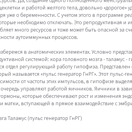
сурсов. Да, создание одного полноценного менструаль
клетки и работой желтого тела, довольно «дорогое» у
ря уже о беременности. С учетом этого в программе ре
 которые необходимо отключать. Это репродуктивная и 
ебляет много ресурсов и тоже может быть опасной за с
ности аутоиммунных процессов.
азберемся в анатомических элементах. Условно предст
уктивной системой: кора головного мозга - таламус - 
тся отдел регулирующий работу гипофиза. Представлен 
рый называется «пульс генератор ГнРГ». Этот пульс-ге
исимости от частоты этих импульсов, в гипофизе выдел
ю очередь управляют работой яичников. Яичники в зав
гормоны, которые обеспечивают рост и изменения эндо
и матки, вступающей в прямое взаимодействие с эмбр
га Таламус (пульс генератор ГнРГ)