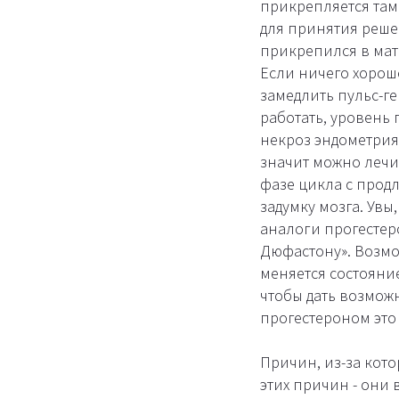
прикрепляется там.
для принятия реше
прикрепился в матк
Если ничего хороше
замедлить пульс-ге
работать, уровень 
некроз эндометрия
значит можно лечи
фазе цикла с прод
задумку мозга. Увы
аналоги прогестеро
Дюфастону». Возмо
меняется состояни
чтобы дать возмож
прогестероном это 
Причин, из-за кото
этих причин - они