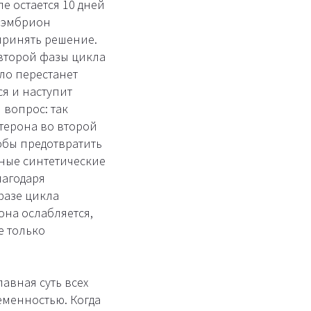
е остается 10 дней
о эмбрион
 принять решение.
 второй фазы цикла
ело перестанет
ся и наступит
 вопрос: так
терона во второй
обы предотвратить
лные синтетические
лагодаря
фазе цикла
она ослабляется,
е только
лавная суть всех
еменностью. Когда