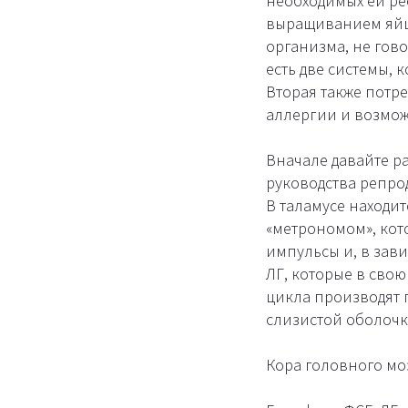
необходимых ей ре
выращиванием яйце
организма, не гово
есть две системы,
Вторая также потр
аллергии и возмож
Вначале давайте р
руководства репрод
В таламусе находи
«метрономом», кото
импульсы и, в зав
ЛГ, которые в сво
цикла производят 
слизистой оболочк
Кора головного моз