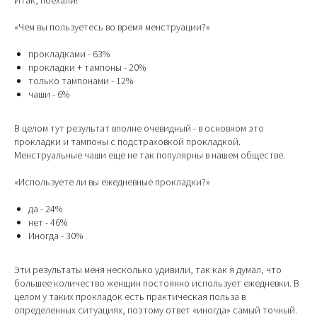
Итак, поехали!
«Чем вы пользуетесь во время менструации?»
прокладками - 63%
прокладки + тампоны - 20%
только тампонами - 12%
чаши - 6%
В целом тут результат вполне очевидный - в основном это
прокладки и тампоны с подстраховкой прокладкой.
Менструальные чаши еще не так популярны в нашем обществе.
«Используете ли вы ежедневные прокладки?»
да - 24%
нет - 46%
Иногда - 30%
Эти результаты меня несколько удивили, так как я думал, что
большее количество женщин постоянно использует ежедневки. В
целом у таких прокладок есть практическая польза в
определенных ситуациях, поэтому ответ «иногда» самый точный.