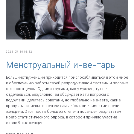
2023-05-16 08:42
Менструальный инвентарь
Большинству женщин приходится приспосабливаться в этом мире
к обеспечению работы своей репродуктивной системы и половых
органов в целом. Одними трусами, как у мужчин, тут не
отделаешься. Безусловно, вы обсуждаете эти вопросы с
подругами, делитесь советами, но глобально не знаете, какие
продукты гигиены завоевали самые большие симпатии среди
женщины. Этот пост в большей степени посвящен результатам
моего статистического опроса, в котором приняло участие
около 9 тыс женщин.