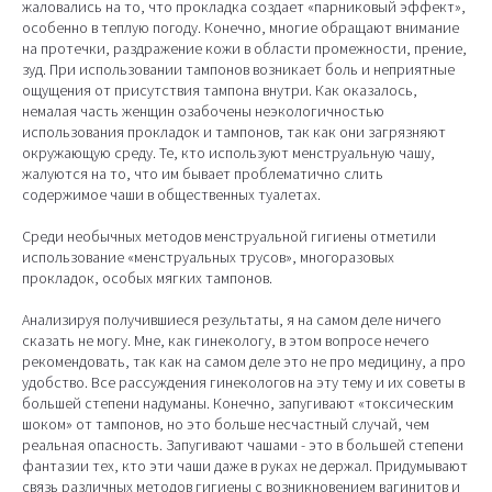
жаловались на то, что прокладка создает «парниковый эффект»,
особенно в теплую погоду. Конечно, многие обращают внимание
на протечки, раздражение кожи в области промежности, прение,
зуд. При использовании тампонов возникает боль и неприятные
ощущения от присутствия тампона внутри. Как оказалось,
немалая часть женщин озабочены неэкологичностью
использования прокладок и тампонов, так как они загрязняют
окружающую среду. Те, кто используют менструальную чашу,
жалуются на то, что им бывает проблематично слить
содержимое чаши в общественных туалетах.
Среди необычных методов менструальной гигиены отметили
использование «менструальных трусов», многоразовых
прокладок, особых мягких тампонов.
Анализируя получившиеся результаты, я на самом деле ничего
сказать не могу. Мне, как гинекологу, в этом вопросе нечего
рекомендовать, так как на самом деле это не про медицину, а про
удобство. Все рассуждения гинекологов на эту тему и их советы в
большей степени надуманы. Конечно, запугивают «токсическим
шоком» от тампонов, но это больше несчастный случай, чем
реальная опасность. Запугивают чашами - это в большей степени
фантазии тех, кто эти чаши даже в руках не держал. Придумывают
связь различных методов гигиены с возникновением вагинитов и