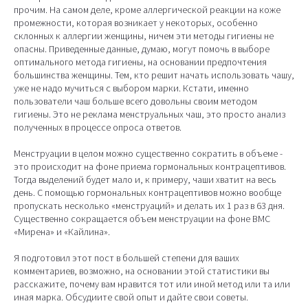
прочим. На самом деле, кроме аллергической реакции на коже
промежности, которая возникает у некоторых, особенно
склонных к аллергии женщины, ничем эти методы гигиены не
опасны. Приведенные данные, думаю, могут помочь в выборе
оптимального метода гигиены, на основании предпочтения
большинства женщины. Тем, кто решит начать использовать чашу,
уже не надо мучиться с выбором марки. Кстати, именно
пользователи чаш больше всего довольны своим методом
гигиены. Это не реклама менструальных чаш, это просто анализ
полученных в процессе опроса ответов.
Менструации в целом можно существенно сократить в объеме -
это происходит на фоне приема гормональных контрацептивов.
Тогда выделений будет мало и, к примеру, чаши хватит на весь
день. С помощью гормональных контрацептивов можно вообще
пропускать несколько «менструаций» и делать их 1 раз в 63 дня.
Существенно сокращается объем менструации на фоне ВМС
«Мирена» и «Кайлина».
Я подготовил этот пост в большей степени для ваших
комментариев, возможно, на основании этой статистики вы
расскажите, почему вам нравится тот или иной метод или та или
иная марка. Обсудиите свой опыт и дайте свои советы.