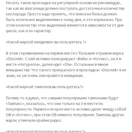
Носить такие прокладки на регулярной основе не рекомендую,
так как во влагалище должно поступать достаточное количество
кислорода. Просто надо принять, что женское белье должно
быть испачкано выделениями к концу дня, и это нормально. При
этом количество этих выделений меняется в зависимости от дня
цикла, как и их характер.
«Какой маркой ежедневок вы пользуетесь ?»
В этом соревновании на первом месте с большим отрывом марка
«Discreet». С ней активно конкурируют «Bella» и «Котекс», на 4-м
месте «Натурелла», далее идет «Ola». Остальные в явном
меньшинстве. Что такого прекрасного в прокладках «Discreet» я не
знаю, но уж очень они нравятся женщинам.
«Какой маркой тампонов вы пользуетесь?»
Почему-то я думал, что самыми популярными тампонами будут
«Тампакс», оказалось, что они только на 3-м месте по
популярности. Первое и второе место активно делят между собой
OB и «Котекс», при этом OB немного популярнее. Тампоны других
марок отмечали крайне редко.
«Какой маркой прокладок вы пользуетесь?»