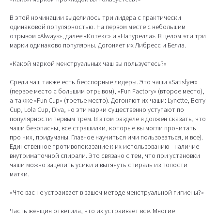
В этой номинации выделилось три лидера с практически
одинаковой популярностью. На первом месте с небольшим
отрывом «Always», далее «Котекс» и «Натурелла». В целом эти три
марки одинаково популярны. Догоняет их Либресс и Белла.
«Какой маркой менструальных чаш вы пользуетесь?»
Среди чаш также есть бесспорные лидеры. Это чаши «Satisfyer»
(первое место с большим отрывом), «Fun Factory» (второе место),
а также «Fun Cup» (третье место). Догоняют их чаши: Lynette, Berry
Cup, Lola Cup, Diva, но эти марки существенно уступают по
популярности первым трем. В этом разделе я должен сказать, что
чаши безопасны, все страшилки, которые вы могли прочитать
про них, придуманы. Главное научиться ими пользоваться, и все).
Единственное противопоказание к их использованию - наличие
внутриматочной спирали. Это связано с тем, что при установки
чаши можно зацепить усики и вытянуть спираль из полости
матки.
«Что вас не устраивает в вашем методе менструальной гигиены?»
Часть женщин ответила, что их устраивает все. Многие