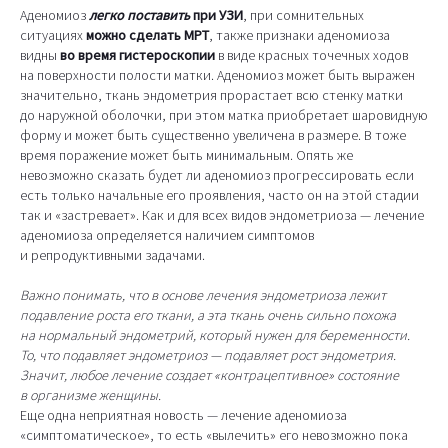
Аденомиоз
легко поставить
при УЗИ
, при сомнительных
ситуациях
можно сделать МРТ
, также признаки аденомиоза
видны
во время гистероскопии
в виде красных точечных ходов
на поверхности полости матки. Аденомиоз может быть выражен
значительно, ткань эндометрия прорастает всю стенку матки
до наружной оболочки, при этом матка приобретает шаровидную
форму и может быть существенно увеличена в размере. В тоже
время поражение может быть минимальным. Опять же
невозможно сказать будет ли аденомиоз прогрессировать если
есть только начальные его проявления, часто он на этой стадии
так и «застревает». Как и для всех видов эндометриоза — лечение
аденомиоза определяется наличием симптомов
и репродуктивными задачами.
Важно понимать, что в основе лечения эндометриоза лежит
подавление роста его ткани, а эта ткань очень сильно похожа
на нормальный эндометрий, который нужен для беременности.
То, что подавляет эндометриоз — подавляет рост эндометрия.
Значит, любое лечение создает «контрацептивное» состояние
в организме женщины.
Еще одна неприятная новость — лечение аденомиоза
«симптоматическое», то есть «вылечить» его невозможно пока