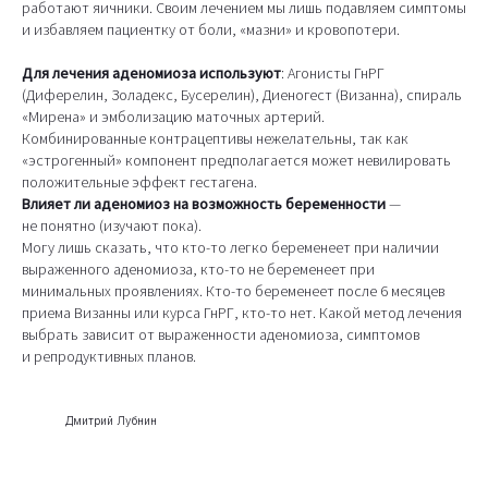
работают яичники. Своим лечением мы лишь подавляем симптомы
и избавляем пациентку от боли, «мазни» и кровопотери.
Для лечения аденомиоза используют
: Агонисты ГнРГ
(Диферелин, Золадекс, Бусерелин), Диеногест (Визанна), спираль
«Мирена» и эмболизацию маточных артерий.
Комбинированные контрацептивы нежелательны, так как
«эстрогенный» компонент предполагается может невилировать
положительные эффект гестагена.
Влияет ли аденомиоз на возможность беременности
—
не понятно (изучают пока).
Могу лишь сказать, что кто-то легко беременеет при наличии
выраженного аденомиоза, кто-то не беременеет при
минимальных проявлениях. Кто-то беременеет после 6 месяцев
приема Визанны или курса ГнРГ, кто-то нет. Какой метод лечения
выбрать зависит от выраженности аденомиоза, симптомов
и репродуктивных планов.
Дмитрий Лубнин