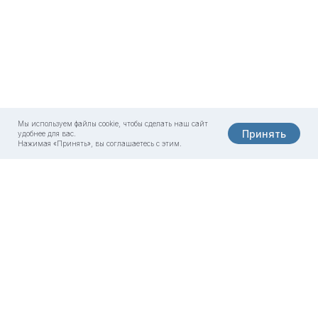
Мы используем файлы cookie, чтобы сделать наш сайт
Принять
удобнее для вас.
Нажимая «Принять», вы соглашаетесь с этим.
8 800 500-07-02
Москва, «Олимп Клиник»
ул. Садовая-Сухаревская 7/1