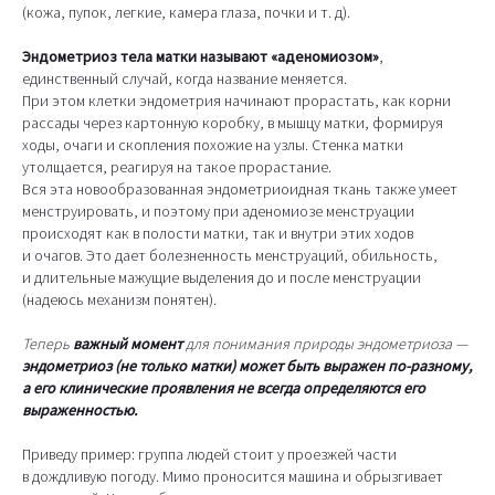
(кожа, пупок, легкие, камера глаза, почки и т. д).
Эндометриоз тела матки называют «аденомиозом»
,
единственный случай, когда название меняется.
При этом клетки эндометрия начинают прорастать, как корни
рассады через картонную коробку, в мышцу матки, формируя
ходы, очаги и скопления похожие на узлы. Стенка матки
утолщается, реагируя на такое прорастание.
Вся эта новообразованная эндометриоидная ткань также умеет
менструировать, и поэтому при аденомиозе менструации
происходят как в полости матки, так и внутри этих ходов
и очагов. Это дает болезненность менструаций, обильность,
и длительные мажущие выделения до и после менструации
(надеюсь механизм понятен).
Теперь
важный момент
для понимания природы эндометриоза —
эндометриоз (не только матки) может быть выражен по-разному,
а его клинические проявления не всегда определяются его
выраженностью.
Приведу пример: группа людей стоит у проезжей части
в дождливую погоду. Мимо проносится машина и обрызгивает