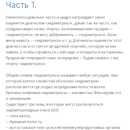
Часть 1.
Гинекологи довольно часто и щедро награждают своих
пациенток диагнозом «эндометриоз», думаю так же часто, как
колдуньи видят на вас «порчу». Болезненные менструации —
«эндометриоз», не могу забеременеть — «эндометриоз», боли
внизу живота — «эндометриоз» и т. д. Для многих пациенток этот
диагноз так и остается загадочной «порчей», которую на них
навели, а чтобы справиться с ней надо «соглашаться на гормоны».
Предлагаю очередной сеанс экзорцизма — будем снимать с вас
«порчу -эндометриоз».
Общим словом «эндометриоз» называют любую ситуацию, при
которой клетки слизистой оболочки «эндометрия»
располагаются где угодно за пределами полости матки.
Причина появления эндометриоза — неизвестна. Фиксируем это
и запоминаем.
Существуют три зоны, в которых могут располагаться
эндометриоидные очаги (ЭО):
— тело матки,
— брюшная полость,
— все остальное тело за исключением репродуктивных органов