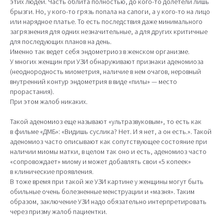
этих людей. Часть облита полностью, до кого-то долетели лишь
брызги. Но, у кого-то грязь попала на сапоги, а у кого-то на лицо
или нарядное платье. То есть последствия даже минимального
загрязнения для одних незначительные, а для других критичные
для последующих планов на день.
Именно так ведет себя эндометриоз в женском организме.
У многих женщин при УЗИ обнаруживают признаки аденомиоза
(неоднородность миометрия, наличие в нем очагов, неровный
внутренний контур эндометрия в виде «пилы» — место
прорастания).
При этом жалоб никаких.
Такой аденомиоз еще называют «ультразвуковым», то есть как
в фильме «ДМБ»: «Видишь суслика? Нет. И я нет, а он есть.». Такой
аденомиоз часто описывают как сопутствующее состояние при
наличии миомы матки, в целом так оно и есть, аденомиоз часто
«сопровождает» миому и может добавлять свои «5 копеек»
в клинические проявления.
В тоже время при такой же УЗИ картине у женщины могут быть
обильные очень болезненные менструации и «мазня». Таким
образом, заключение УЗИ надо обязательно интерпретировать
через призму жалоб пациентки.